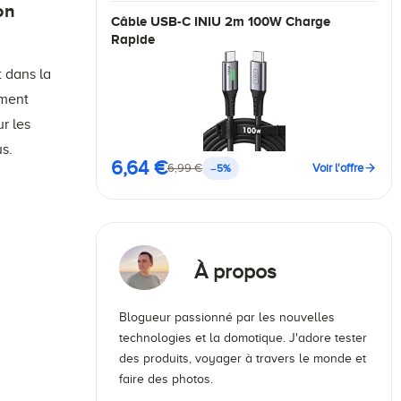
on
Câble USB-C INIU 2m 100W Charge
Rapide
t dans la
ement
r les
us.
6,64 €
6,99 €
Voir l'offre
−5%
À propos
Blogueur passionné par les nouvelles
technologies et la domotique. J'adore tester
des produits, voyager à travers le monde et
faire des photos.