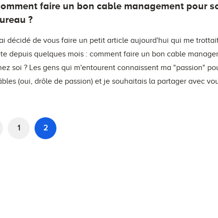
omment faire un bon cable management pour s
ureau ?
'ai décidé de vous faire un petit article aujourd'hui qui me trottai
ête depuis quelques mois : comment faire un bon cable manag
hez soi ? Les gens qui m'entourent connaissent ma "passion" pou
âbles (oui, drôle de passion) et je souhaitais la partager avec vo
1
2