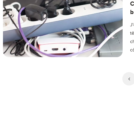
C
b
J
t
c
c