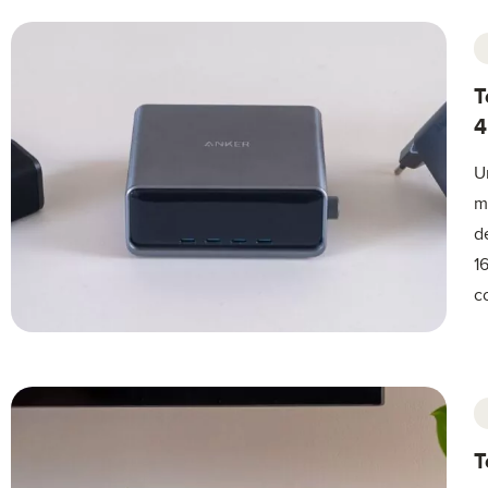
T
4
U
m
d
1
c
T