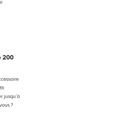
au
e 200
accessoire
tti
r jusqu’à
-vous ?