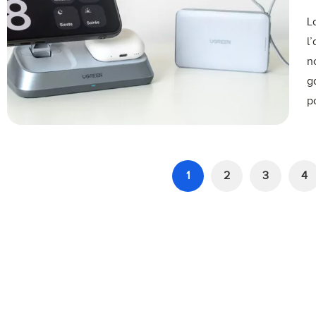
L
l
n
g
p
1
2
3
4