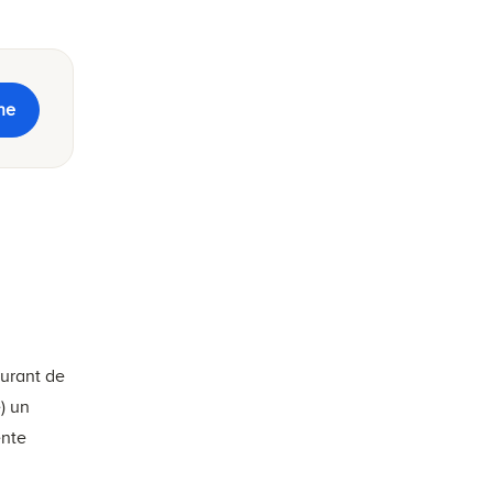
ne
surant de
) un
ente