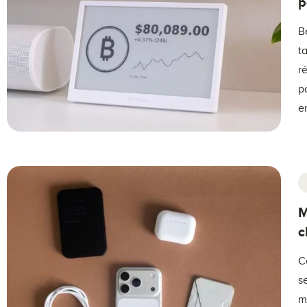
p
B
t
r
p
en
M
c
C
s
m