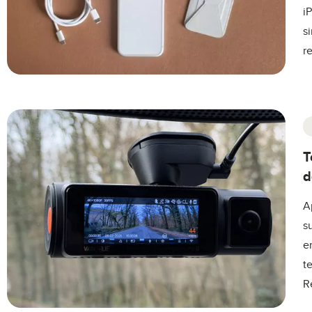
i
s
r
T
d
A
s
e
t
R