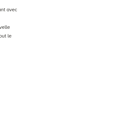
ant avec
velle
out le