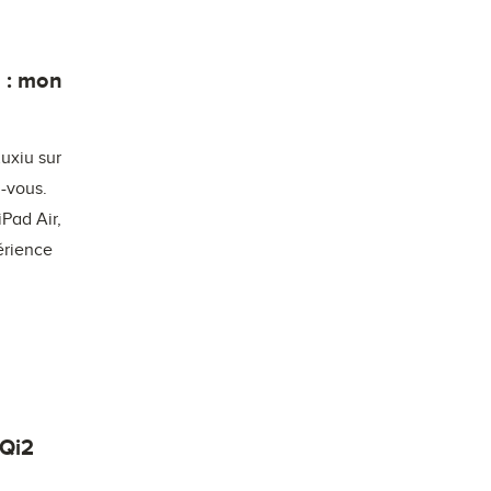
 : mon
Kuxiu sur
z-vous.
Pad Air,
érience
 Qi2