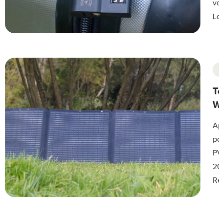
v
L
T
W
A
p
P
2
R