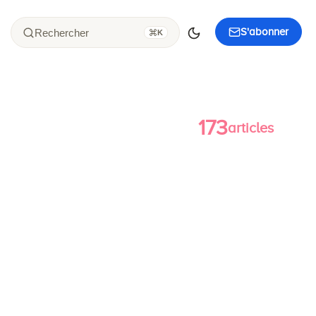
S'abonner
Rechercher
K
173
articles