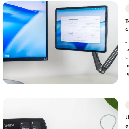
T
a
J
l
C
p
a
U
a