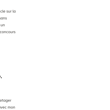
le sur la
sans
 un
(concours
,
artager
 avec mon