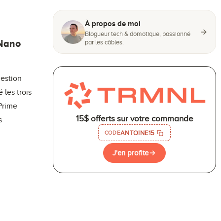
À propos de moi
Blogueur tech & domotique, passionné
 Nano
par les câbles.
uestion
 les trois
Prime
15$ offerts sur votre commande
s
ANTOINE15
CODE
J'en profite