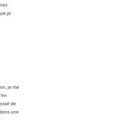
hiez
que je
son, je me
j'en
oposé de
s dans une