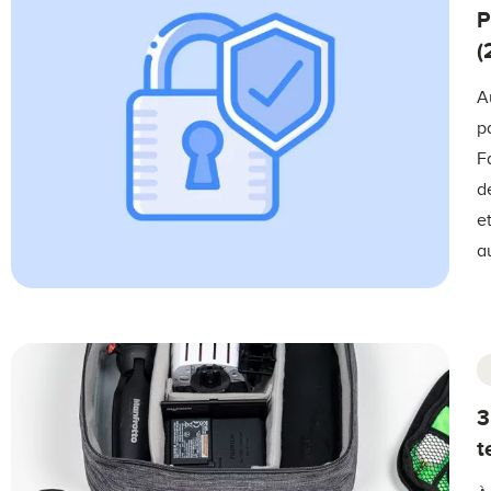
P
(
A
p
F
d
e
a
3
t