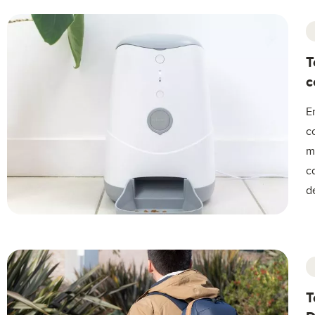
T
c
E
c
m
c
d
T