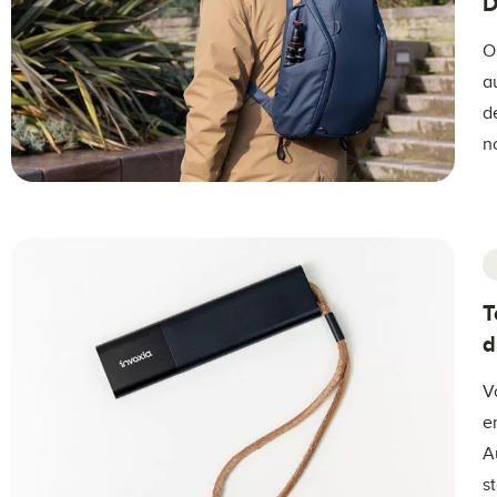
D
O
a
d
n
T
d
V
e
A
s