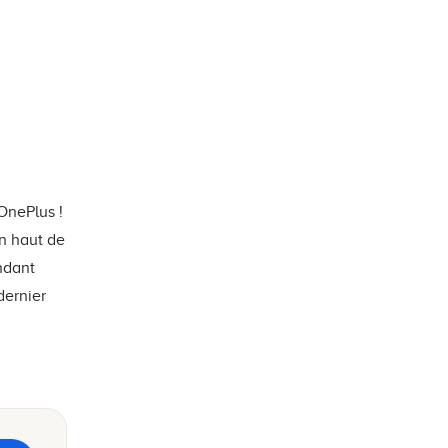
OnePlus !
on haut de
ndant
dernier