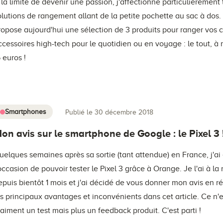
 la limite de devenir une passion, j'affectionne particulièrement 
olutions de rangement allant de la petite pochette au sac à dos.
ropose aujourd'hui une sélection de 3 produits pour ranger vos c
ccessoires high-tech pour le quotidien ou en voyage : le tout, à
5 euros !
Smartphones
Publié le 30 décembre 2018
on avis sur le smartphone de Google : le Pixel 3 
uelques semaines après sa sortie (tant attendue) en France, j'ai
'occasion de pouvoir tester le Pixel 3 grâce à Orange. Je l'ai à la
epuis bientôt 1 mois et j'ai décidé de vous donner mon avis en 
es principaux avantages et inconvénients dans cet article. Ce n'
raiment un test mais plus un feedback produit. C'est parti !