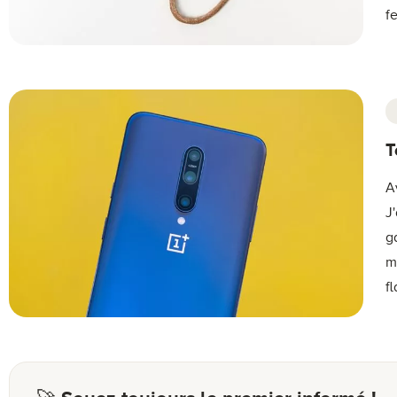
f
T
A
J
g
m
f