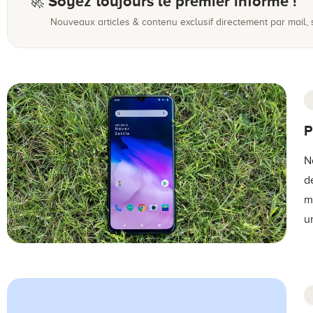
🚀 Soyez toujours le premier informé !
Nouveaux articles & contenu exclusif directement par mail,
P
N
d
m
u