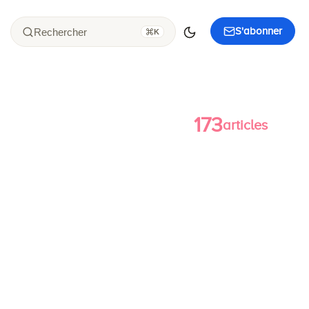
S'abonner
Rechercher
K
173
articles