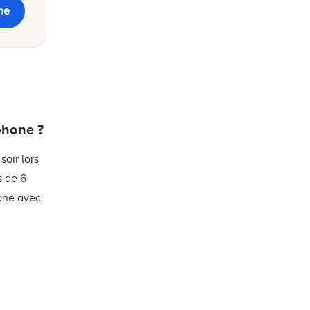
ne
phone ?
soir lors
s de 6
hone avec