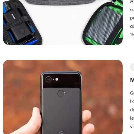
À
s
p
a
1
M
Q
l
d
l
v