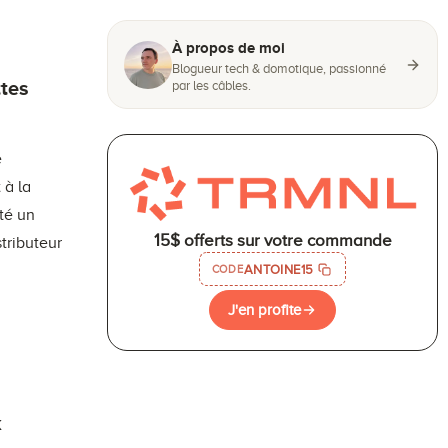
À propos de moi
Blogueur tech & domotique, passionné
ttes
par les câbles.
e
 à la
été un
15$ offerts sur votre commande
stributeur
ANTOINE15
CODE
J'en profite
k