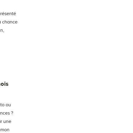
présenté
la chance
gn,
mois
oto ou
ances ?
ar une
i mon