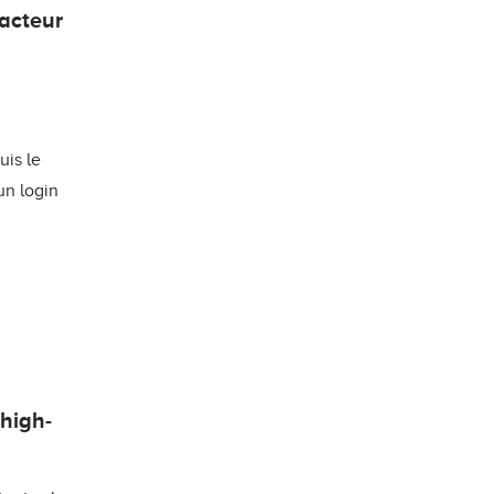
facteur
is le
un login
 high-