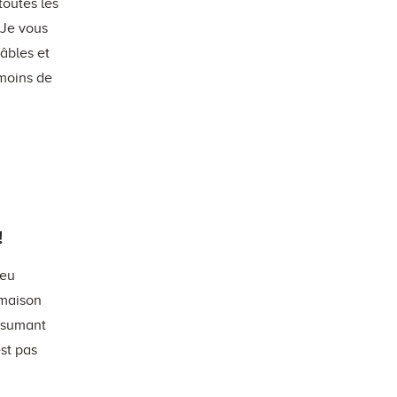
toutes les
 Je vous
âbles et
 moins de
!
 eu
 maison
résumant
est pas