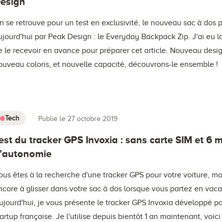
esign
n se retrouve pour un test en exclusivité, le nouveau sac à dos 
ujourd'hui par Peak Design : le Everyday Backpack Zip. J'ai eu 
e le recevoir en avance pour préparer cet article. Nouveau desi
ouveau coloris, et nouvelle capacité, découvrons-le ensemble !
Tech
Publié le 27 octobre 2019
est du tracker GPS Invoxia : sans carte SIM et 6 
’autonomie
ous êtes à la recherche d'une tracker GPS pour votre voiture, m
ncore à glisser dans votre sac à dos lorsque vous partez en vac
ujourd'hui, je vous présente le tracker GPS Invoxia développé p
tartup française. Je l'utilise depuis bientôt 1 an maintenant, voic