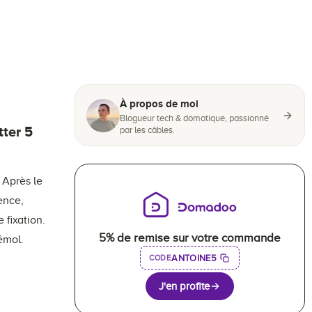
À propos de moi
Blogueur tech & domotique, passionné
tter 5
par les câbles.
 Après le
ence,
fixation.
5% de remise sur votre commande
émol.
ANTOINE5
CODE
J'en profite