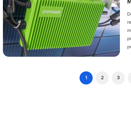
M
D
r
m
p
p
1
2
3