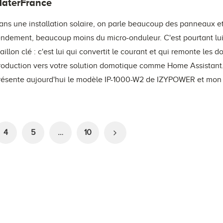
aterFrance
ans une installation solaire, on parle beaucoup des panneaux et
endement, beaucoup moins du micro-onduleur. C'est pourtant lui
aillon clé : c'est lui qui convertit le courant et qui remonte les 
roduction vers votre solution domotique comme Home Assistant
résente aujourd'hui le modèle IP-1000-W2 de IZYPOWER et mon 
4
5
…
10