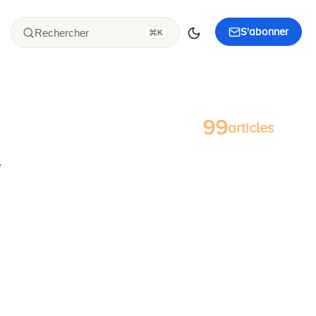
S'abonner
Rechercher
K
99
articles
e