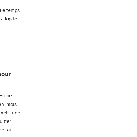
. Le temps
ux Tap to
pour
r Home
ien, mais
nnels, une
uitter
de tout