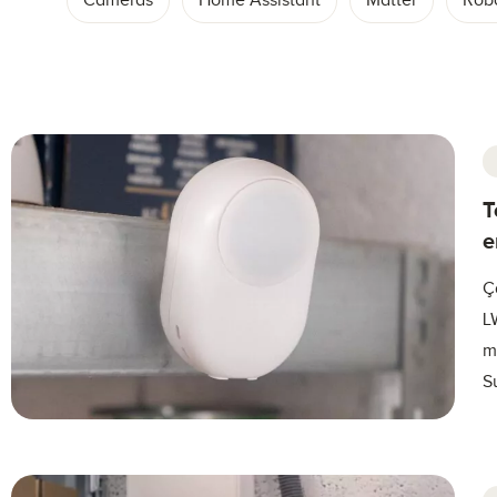
Caméras
Home Assistant
Matter
Rob
T
e
Ç
L
m
S