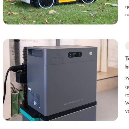
q
r
T
b
Z
q
r
V
ve