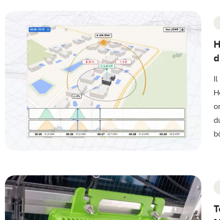
H
d
I
H
o
d
b
T