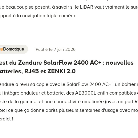
ue beaucoup se posent, à savoir si le LiDAR vaut vraiment le sur
apport à la navigation triple caméra.
Domotique
Publié le 7 juin 2026
est du Zendure SolarFlow 2400 AC+ : nouvelles
atteries, RJ45 et ZENKI 2.0
endure a revu sa copie avec le SolarFlow 2400 AC+ : un boîtie
ui intègre onduleur et batterie, des AB3000L enfin compatibles 
este de la gamme, et une connectivité améliorée (avec un port R
oici ce que ça donne après plusieurs semaines d'usage avec m
rdict !