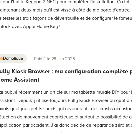
ujourd'hui le Keypad 2 NFC pour compléter l'installation. Ça fait
aintenant deux mois qu'il est vissé à côté de ma porte d'entrée
e tester les trois façons de déverrouille et de configurer le fame
nlock avec Apple Home Key !
Domotique
Publié le 29 juin 2026
ully Kiosk Browser : ma configuration complète 
ome Assistant
'ai publié récemment un article sur ma tablette murale DIY pou
ssistant. Depuis, j'utilise toujours Fully Kiosk Browser au quotid
'avais quelques petits soucis qui revenaient : des crashs occasio
étection de mouvement capricieuse et surtout la possibilité de q
'application par accident. J'ai donc décidé de repartir de zéro et 