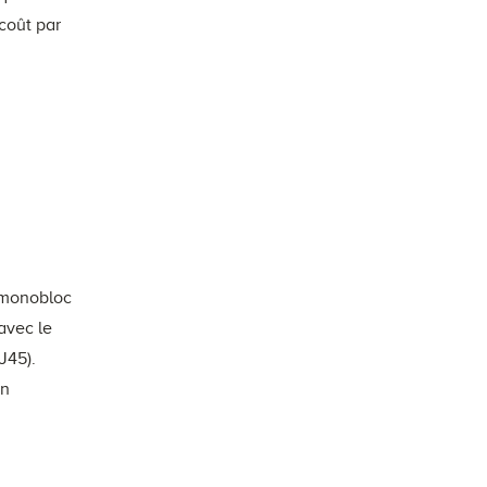
coût par
r monobloc
avec le
J45).
on