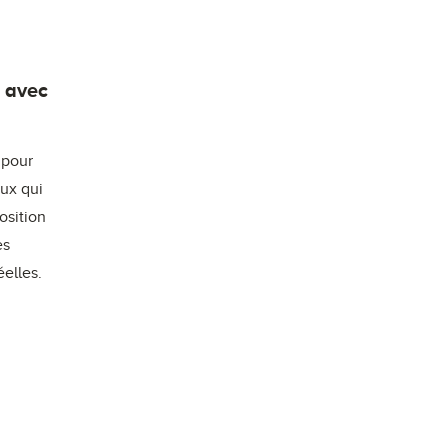
D avec
 pour
ux qui
osition
es
éelles.