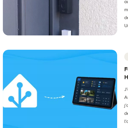
a
m
d
U
F
H
J
A
j
d
l