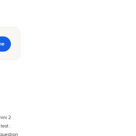
ne
ini 2
est :
 question