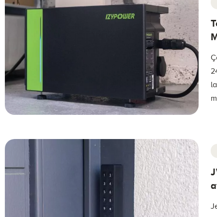
T
M
Ç
2
l
m
J
a
J