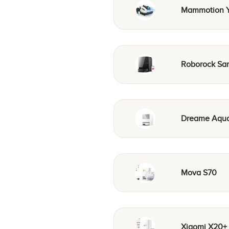
Mammotion Y
Roborock Sar
Dreame Aqua
Mova S70
Xiaomi X20+