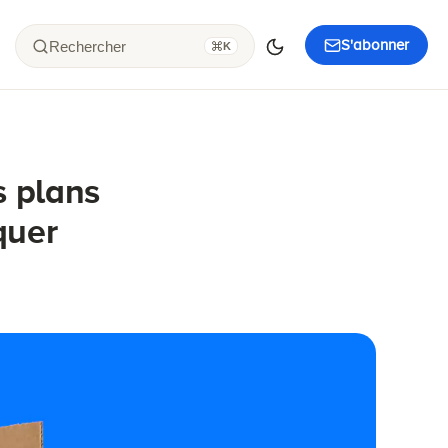
S'abonner
Rechercher
K
 plans
quer