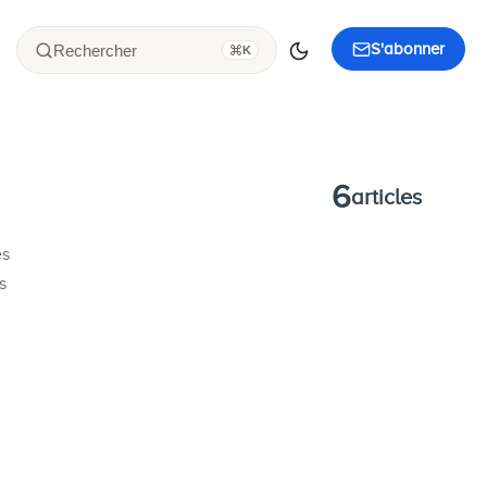
S'abonner
Rechercher
K
6
articles
es
s