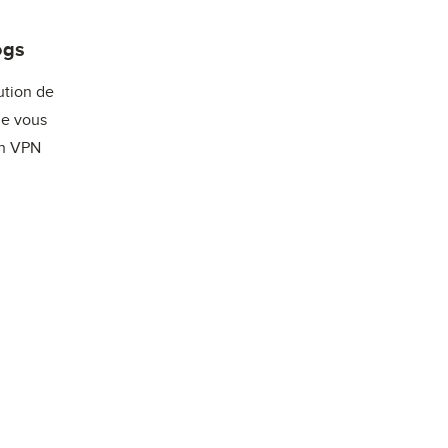
ogs
ution de
je vous
un VPN