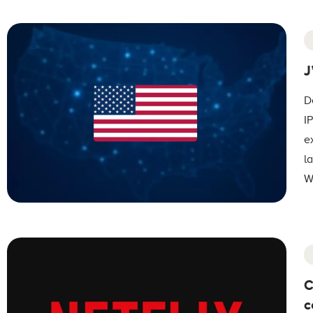
J
D
I
e
l
W
C
c