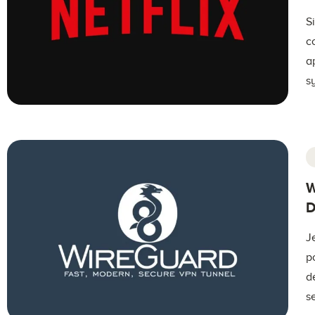
S
c
a
s
W
D
J
p
d
s