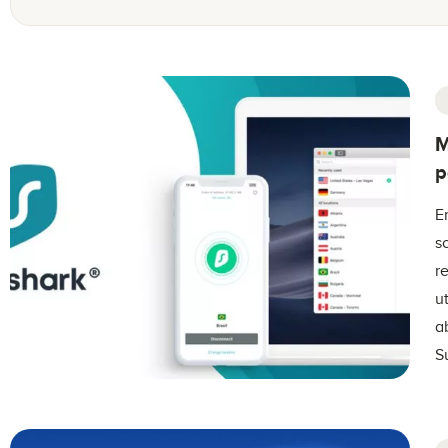
M
p
E
s
r
u
a
S