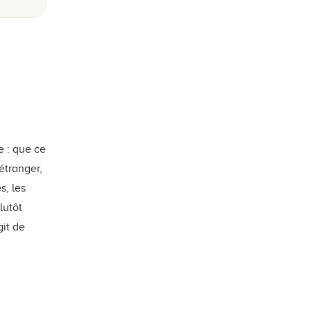
e : que ce
étranger,
s, les
lutôt
git de