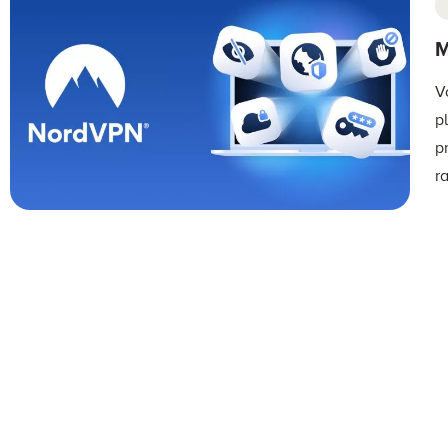
M
V
p
p
r