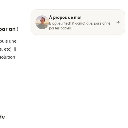
À propos de moi
Blogueur tech & domotique, passionné
ar an !
par les câbles.
epuis une
 etc). Il
solution
de