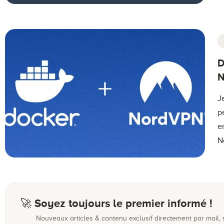
D
N
J
p
e
N
🚀 Soyez toujours le premier informé !
Nouveaux articles & contenu exclusif directement par mail,