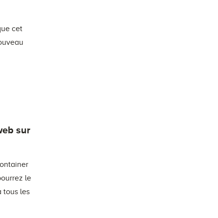
e
que cet
 nouveau
web sur
container
ourrez le
 tous les