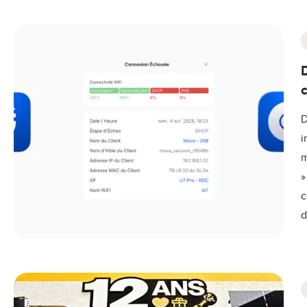
D
i
m
»
c
d