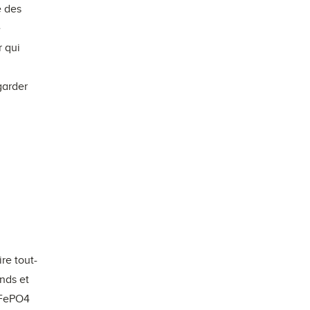
e des
e
r qui
garder
re tout-
nds et
iFePO4