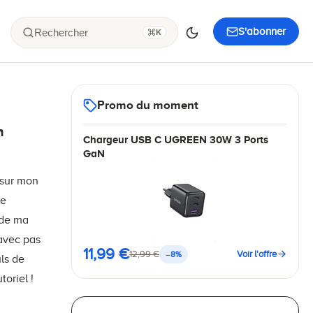
S'abonner
Rechercher
K
Promo du moment
n
Chargeur USB C UGREEN 30W 3 Ports
GaN
 sur mon
ne
 de ma
 avec pas
11,99 €
12,99 €
Voir l'offre
−8%
uls de
toriel !