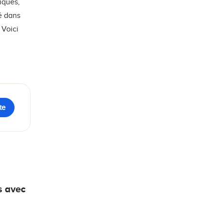
iques,
lé dans
 Voici
te
s avec