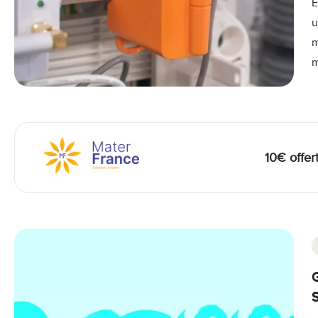
E
u
m
m
10€ offe