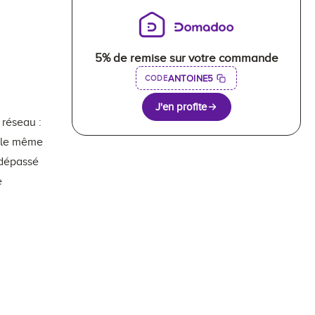
5% de remise sur votre commande
ANTOINE5
CODE
J'en profite
 réseau :
, le même
 dépassé
e