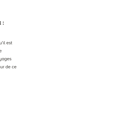
 :
il est
e
oyages
our de ce