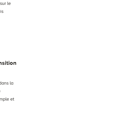
sur le
is
nsition
dans la
e
mple et