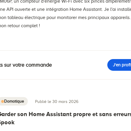
M06P, un compteur d'énergie Wi-Fi avec six pinces ampéremétr
ne API ouverte et une intégration Home Assistant. Je l'ai instal
on tableau électrique pour monitorer mes principaux appareils.
on retour complet !
rts sur votre commande
J'en profi
Domotique
Publié le 30 mars 2026
Garder son Home Assistant propre et sans erreur
Spook