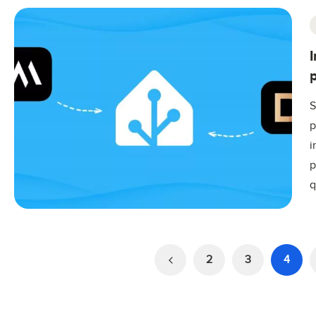
S
p
i
p
q
2
3
4