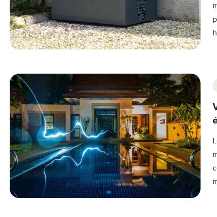
m
p
h
L
m
c
m