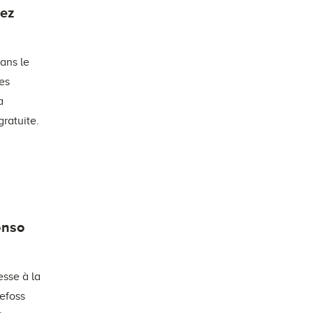
hez
dans le
des
a
gratuite.
onso
esse à la
Refoss