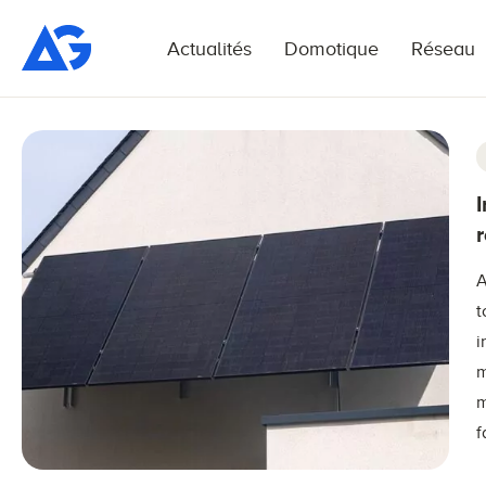
Actualités
Domotique
Réseau
A
t
i
m
m
f