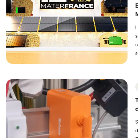
L
s
r
s
S
d