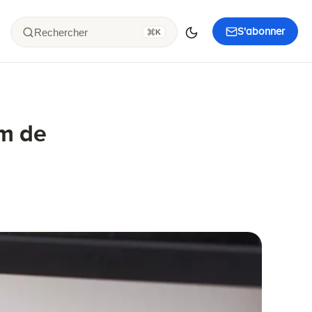
S'abonner
Rechercher
K
um de