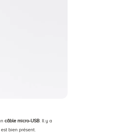
un
câble micro-USB
. Il y a
l est bien présent.