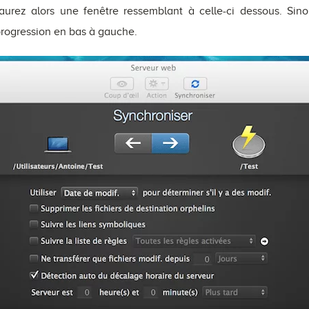
urez alors une fenêtre ressemblant à celle-ci dessous. Sino
progression en bas à gauche.