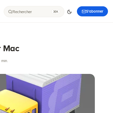
S'abonner
Rechercher
K
ur Mac
 min.