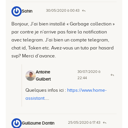
30/05/2020 à 00:43
Sahin
Bonjour, J’ai bien installé « Garbage collection »
par contre je n’arrive pas faire la notification
avec telegram. J’ai bien un compte telegram,
chat id, Token etc. Avez-vous un tuto par hasard
svp? Merci d’avance.
30/07/2020 à
Antoine
22:44
Guilbert
Quelques infos ici :
https://www.home-
assistant
….
25/05/2020 à 17:43
Guillaume Dantin