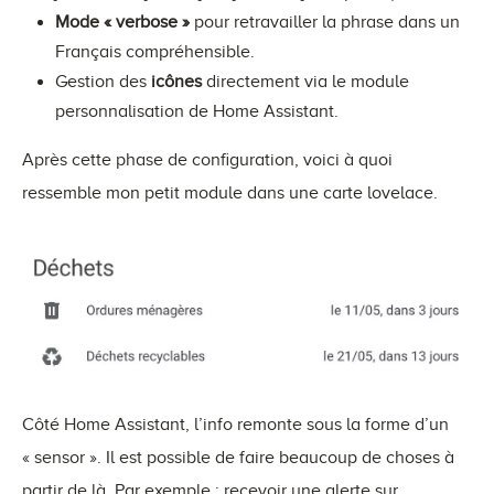
-
'2019-05-21'
Mode « verbose »
pour retravailler la phrase dans un
-
'2019-06-04'
Français compréhensible.
include_dates
:
Gestion des
icônes
directement via le module
-
'2019-05-22'
personnalisation de Home Assistant.
-
'2019-06-05'
Après cette phase de configuration, voici à quoi
ressemble mon petit module dans une carte lovelace.
Côté Home Assistant, l’info remonte sous la forme d’un
« sensor ». Il est possible de faire beaucoup de choses à
partir de là. Par exemple : recevoir une alerte sur