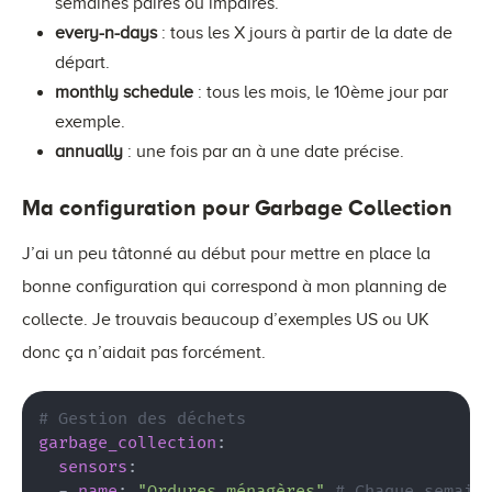
semaines paires ou impaires.
every-n-days
: tous les X jours à partir de la date de
départ.
monthly schedule
: tous les mois, le 10ème jour par
exemple.
annually
: une fois par an à une date précise.
Ma configuration pour Garbage Collection
J’ai un peu tâtonné au début pour mettre en place la
bonne configuration qui correspond à mon planning de
collecte. Je trouvais beaucoup d’exemples US ou UK
donc ça n’aidait pas forcément.
# Gestion des déchets
garbage_collection
:
sensors
:
-
name
:
"Ordures ménagères"
# Chaque semain