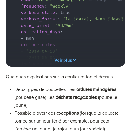
frequency
:
"weekly"
verbose_state
:
 true

verbose_format
:
'le {date}, dans {days} j
date_format
:
'%d/%m'
collection_days
:
-
 mon

exclude_dates
:
-
'2019-04-13'
-
'2019-06-01'
Voir plus
include_dates
:
-
'2019-04-14'
Quelques explications sur la configuration ci-dessus :
-
'2019-06-02'
-
name
:
"Déchets recyclables"
# Toutes les 
Deux types de poubelles : les
ordures ménagères
frequency
:
"odd-weeks"
verbose_state
:
 true

(poubelle grise), les
déchets recyclables
(poubelle
verbose_format
:
'le {date}, dans {days} j
jaune).
date_format
:
'%d/%m'
Possible d’avoir des
exceptions
(lorsque la collecte
collection_days
:
tombe sur un jour férié par exemple, pour cela,
-
 thu

exclude_dates
:
j’enlève un jour et je rajoute un jour spécial).