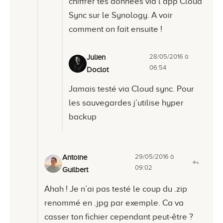
chiffrer tes données via l’app Cloud
Sync sur le Synology. A voir
comment on fait ensuite !
28/05/2016 à
Julien
06:54
Doclot
Jamais testé via Cloud sync. Pour
les sauvegardes j’utilise hyper
backup
29/05/2016 à
Antoine
09:02
Guilbert
Ahah ! Je n’ai pas testé le coup du .zip
renommé en .jpg par exemple. Ca va
casser ton fichier cependant peut-être ?