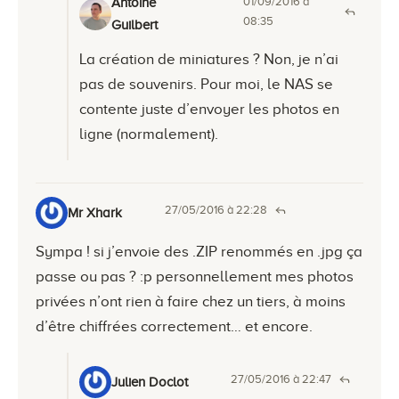
01/09/2016 à
Antoine
08:35
Guilbert
La création de miniatures ? Non, je n’ai
pas de souvenirs. Pour moi, le NAS se
contente juste d’envoyer les photos en
ligne (normalement).
27/05/2016 à 22:28
Mr Xhark
Sympa ! si j’envoie des .ZIP renommés en .jpg ça
passe ou pas ? :p personnellement mes photos
privées n’ont rien à faire chez un tiers, à moins
d’être chiffrées correctement… et encore.
27/05/2016 à 22:47
Julien Doclot