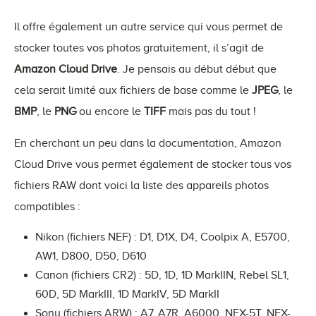
Il offre également un autre service qui vous permet de
stocker toutes vos photos gratuitement, il s’agit de
Amazon Cloud Drive
. Je pensais au début début que
cela serait limité aux fichiers de base comme le
JPEG
, le
BMP
, le
PNG
ou encore le
TIFF
mais pas du tout !
En cherchant un peu dans la documentation, Amazon
Cloud Drive vous permet également de stocker tous vos
fichiers RAW dont voici la liste des appareils photos
compatibles :
Nikon (fichiers NEF) : D1, D1X, D4, Coolpix A, E5700,
AW1, D800, D50, D610
Canon (fichiers CR2) : 5D, 1D, 1D MarkIIN, Rebel SL1,
60D, 5D MarkIII, 1D MarkIV, 5D MarkII
Sony (fichiers ARW) : A7, A7R, A6000, NEX-5T, NEX-