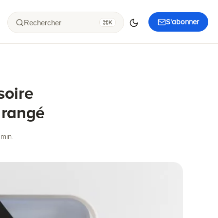
S'abonner
Rechercher
K
soire
 rangé
 min.