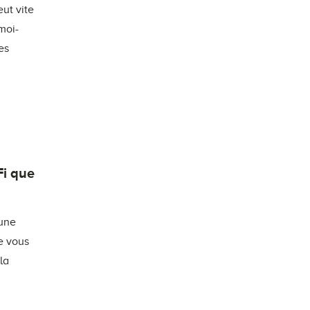
eut vite
moi-
es
Fi que
 une
Je vous
la