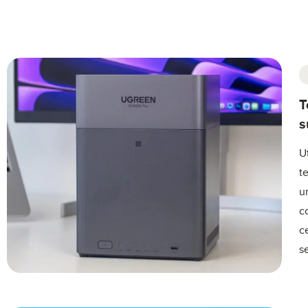
T
s
U
t
u
c
c
s