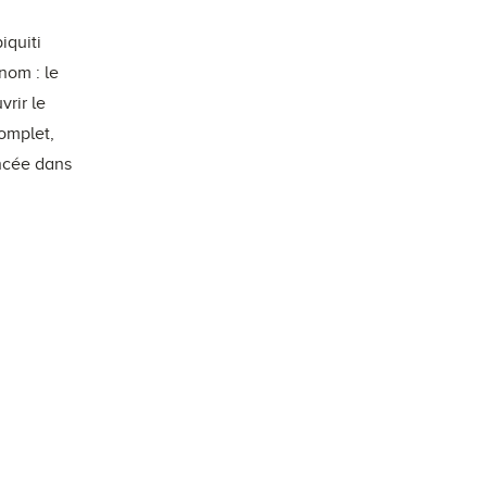
iquiti
nom : le
vrir le
omplet,
ancée dans