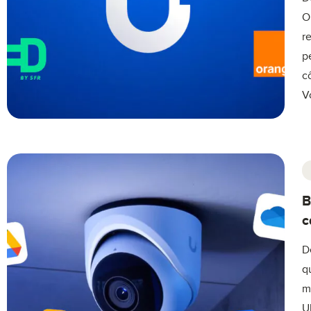
O
r
p
c
V
B
c
D
q
m
U