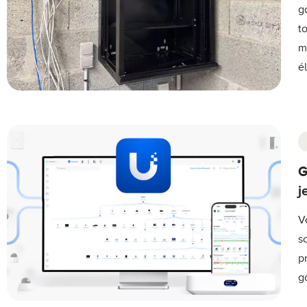
g
t
m
é
G
j
V
s
p
g