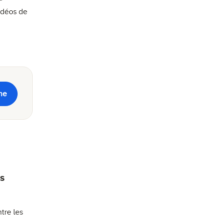
idéos de
ne
es
tre les