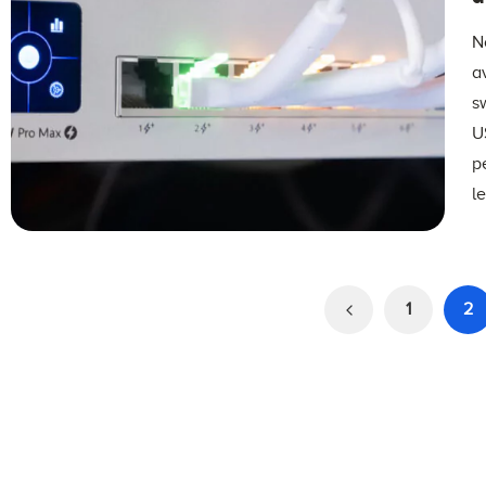
N
a
s
U
p
l
1
2