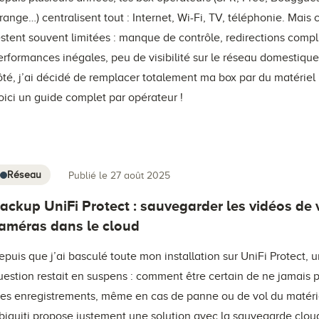
range…) centralisent tout : Internet, Wi-Fi, TV, téléphonie. Mais 
estent souvent limitées : manque de contrôle, redirections comp
erformances inégales, peu de visibilité sur le réseau domestiqu
ôté, j’ai décidé de remplacer totalement ma box par du matériel 
oici un guide complet par opérateur !
Réseau
Publié le 27 août 2025
ackup UniFi Protect : sauvegarder les vidéos de 
améras dans le cloud
epuis que j’ai basculé toute mon installation sur UniFi Protect, 
uestion restait en suspens : comment être certain de ne jamais 
es enregistrements, même en cas de panne ou de vol du matéri
biquiti propose justement une solution avec la sauvegarde clou