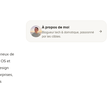
À propos de moi
Blogueur tech & domotique, passionné
par les câbles.
urieux de
 OS et
design
rprises,
s