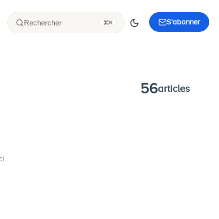
S'abonner
Rechercher
K
56
articles
ci