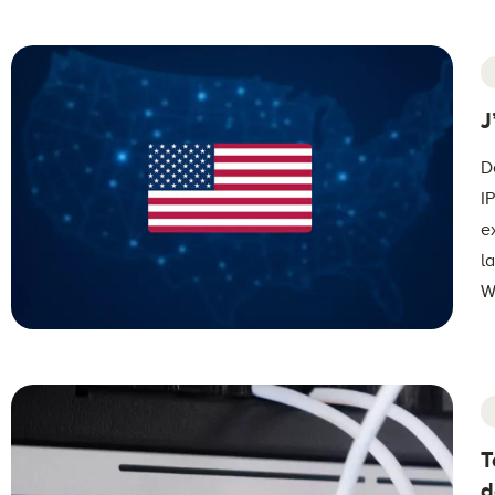
J
D
I
e
l
W
T
d