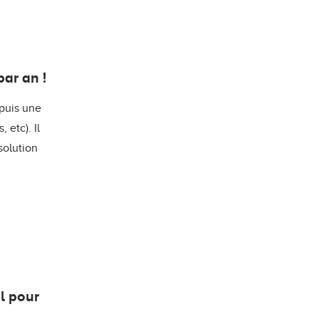
ar an !
epuis une
 etc). Il
solution
l pour