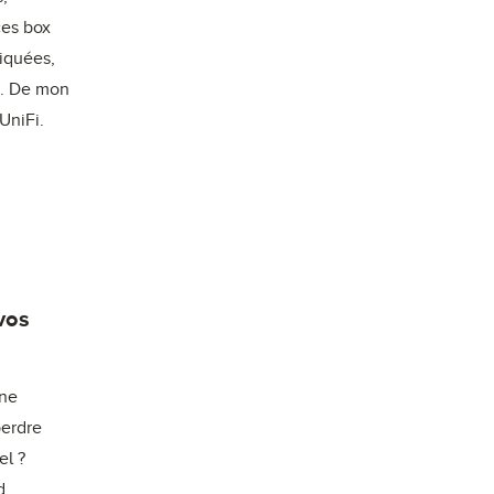
ces box
liquées,
e. De mon
UniFi.
vos
une
perdre
el ?
d