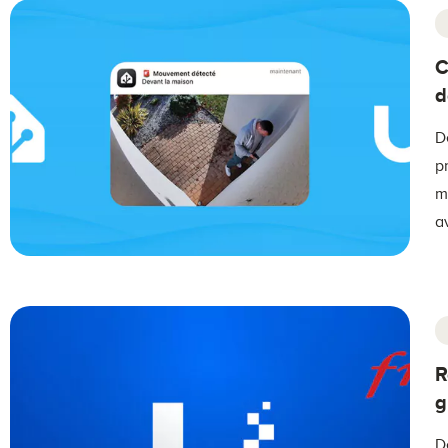
C
d
D
p
m
a
R
g
D