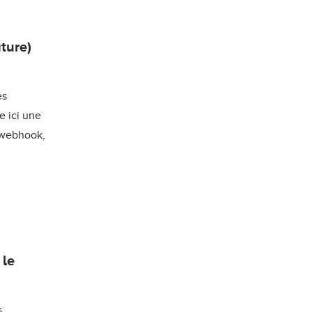
ture)
es
e ici une
 webhook,
 le
s,