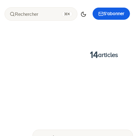
S'abonner
Rechercher
K
14
articles