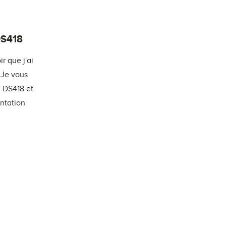
DS418
ir que j'ai
 Je vous
 DS418 et
entation