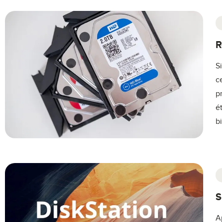
R
S
c
p
é
b
S
A