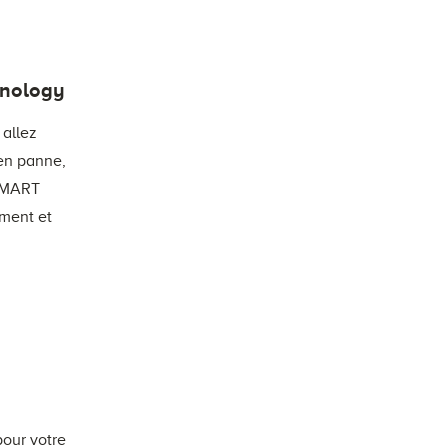
ynology
 allez
en panne,
 SMART
ement et
pour votre