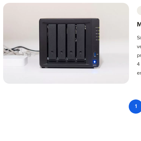
M
S
v
p
4
e
1