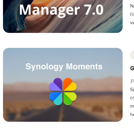
N
l
v
G
J
S
c
m
h