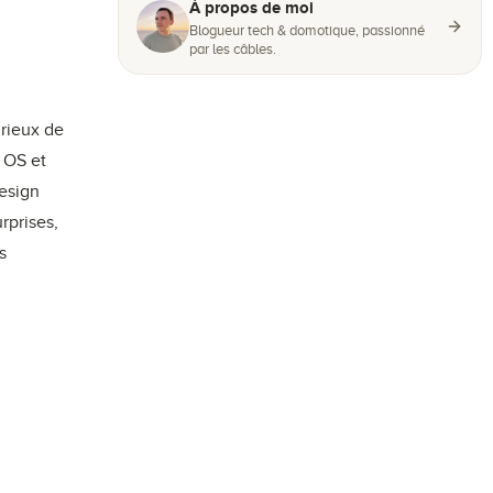
À propos de moi
Blogueur tech & domotique, passionné
par les câbles.
urieux de
 OS et
design
rprises,
s