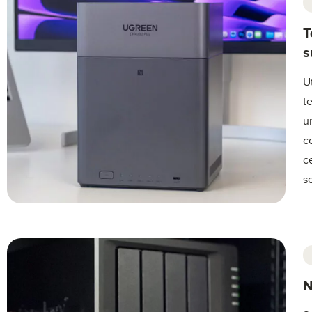
T
s
U
t
u
c
c
s
N