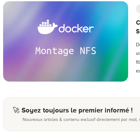
C
S
D
v
f
e
🚀 Soyez toujours le premier informé !
Nouveaux articles & contenu exclusif directement par mail,