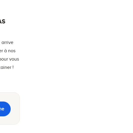
AS
 arrive
er à nos
 pour vous
ainer !
ne