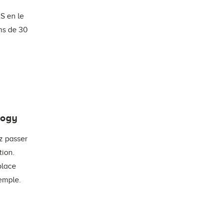
S en le
ns de 30
logy
z passer
tion.
place
emple.