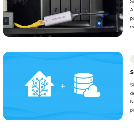
S
A
p
e
S
S
d
N
p