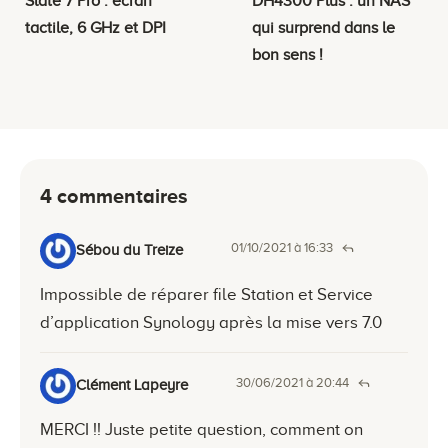
Slate 7 Pro : écran
DH4300 Plus : un NAS
tactile, 6 GHz et DPI
qui surprend dans le
bon sens !
4 commentaires
01/10/2021 à 16:33
Sébou du Treize
Impossible de réparer file Station et Service
d’application Synology après la mise vers 7.0
30/06/2021 à 20:44
Clément Lapeyre
MERCI !! Juste petite question, comment on