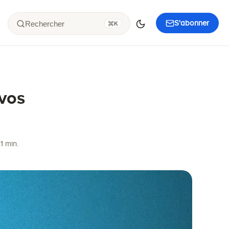
S'abonner
Rechercher
K
vos
:
1 min.