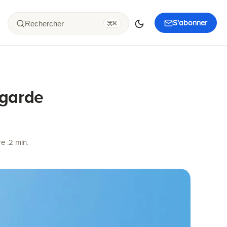
S'abonner
Rechercher
K
egarde
e :
2 min.