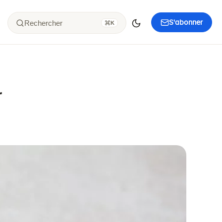
S'abonner
Rechercher
K
r