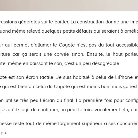
ssions générales sur le boîtier. La construction donne une impre
 quand même relevé quelques petits défauts qui seraient à amélio
ur qui permet d’allumer le Coyote n’est pas du tout accessi
oiture car ça serait une corvée sinon. Ensuite, le haut parle
rte, même en baissant le son, c’est un peu désagréable.
te est son écran tactile. Je suis habitué à celui de l’iPhone et 
one qui est bien ou celui du Coyote qui est moins bon, mais ça res
utilise très peu l’écran au final. La première fois pour configu
dès qu’il s’agit de confirmer, on peut le faire vocalement et ça m
unesse reste tout de même largement supérieur à ses concurren
p ».