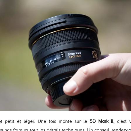
ôt petit et léger. Une fois monté sur le
5D Mark II
, c’est
s pas faire ici tout les détails techniques. Un conseil, rendez-v