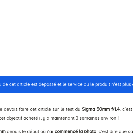
 de cet article est dépassé et le service ou le produit n'est plus 
 devais faire cet article sur le test du
Sigma 50mm f/1.4
, c’es
et objectif acheté il y a maintenant 3 semaines environ !
mm
depuis le début où j’ai
commencé la photo
, c’est dire que 