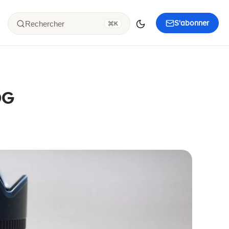
S'abonner
Rechercher
K
DG