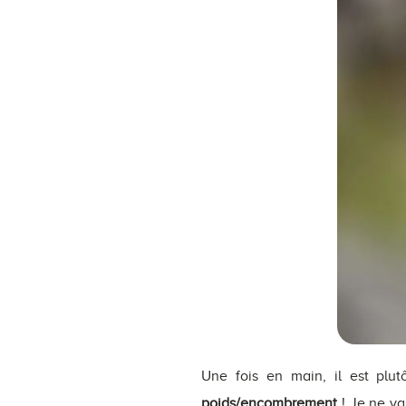
Une fois en main, il est plut
poids/encombrement
! Je ne vai