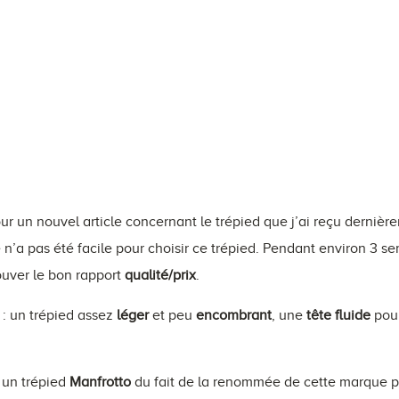
our un nouvel article concernant le trépied que j’ai reçu dernièr
he n’a pas été facile pour choisir ce trépied. Pendant environ 3 se
ouver le bon rapport
qualité/prix
.
s : un trépied assez
léger
et peu
encombrant
, une
tête fluide
pour
 un trépied
Manfrotto
du fait de la renommée de cette marque pu