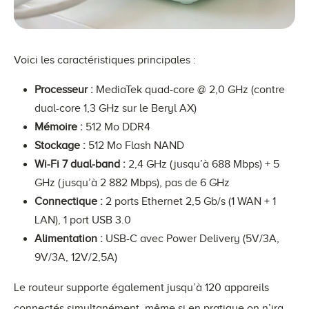
Voici les caractéristiques principales :
Processeur :
MediaTek quad-core @ 2,0 GHz (contre
dual-core 1,3 GHz sur le Beryl AX)
Mémoire :
512 Mo DDR4
Stockage :
512 Mo Flash NAND
Wi-Fi 7 dual-band :
2,4 GHz (jusqu’à 688 Mbps) + 5
GHz (jusqu’à 2 882 Mbps), pas de 6 GHz
Connectique :
2 ports Ethernet 2,5 Gb/s (1 WAN + 1
LAN), 1 port USB 3.0
Alimentation :
USB-C avec Power Delivery (5V/3A,
9V/3A, 12V/2,5A)
Le routeur supporte également jusqu’à 120 appareils
connectés simultanément, même si en pratique on n’ira