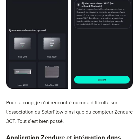
Pour le coup, je n’ai rencontré aucune difficulté sur
l’association du SolarFlow ainsi que du compteur Zendure
3CT. Tout s’est bien passé.
Application Zendure et intégration dans