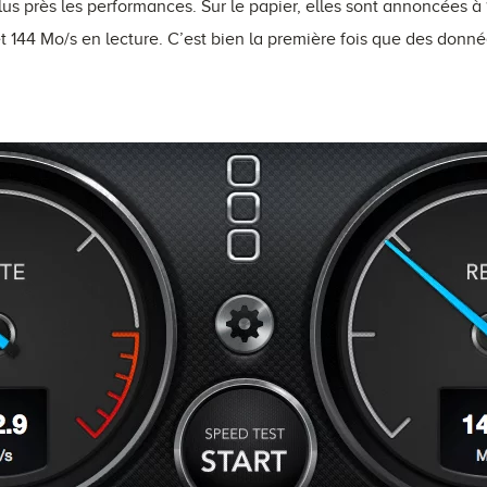
lus près les performances. Sur le papier, elles sont annoncées à 
et 144 Mo/s en lecture. C’est bien la première fois que des donnée