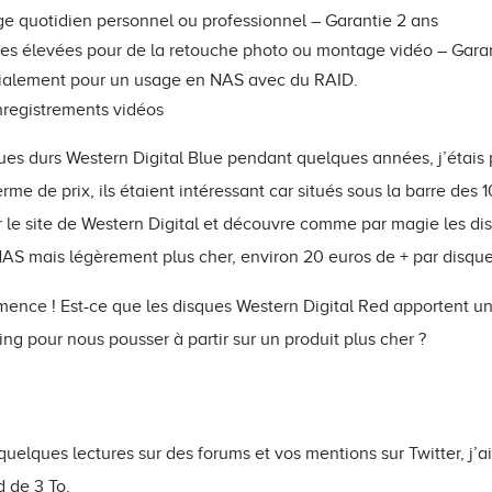
e quotidien personnel ou professionnel – Garantie 2 ans
s élevées pour de la retouche photo ou montage vidéo – Garan
alement pour un usage en NAS avec du RAID.
nregistrements vidéos
es durs Western Digital Blue pendant quelques années, j’étais 
me de prix, ils étaient intéressant car situés sous la barre des 10
sur le site de Western Digital et découvre comme par magie les d
AS mais légèrement plus cher, environ 20 euros de + par disque
ence ! Est-ce que les disques Western Digital Red apportent un
ing pour nous pousser à partir sur un produit plus cher ?
quelques lectures sur des forums et vos mentions sur Twitter, j’a
d de 3 To.