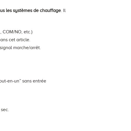
ous les systèmes de chauffage
. Il
A, COM/NO, etc.)
ns cet article.
 signal marche/arrêt.
tout-en-un” sans entrée
 sec.