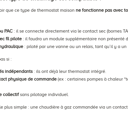
avoir que ce type de thermostat maison
ne fonctionne pas avec t
 ou PAC
: il se connecte directement via le contact sec (bornes T
c fil pilote
: il faudra un module supplémentaire non présenté da
hydraulique
: piloté par une vanne ou un relais, tant qu’il y a un
s si :
tés indépendants
: ils ont déjà leur thermostat intégré.
tact physique de commande
(ex : certaines pompes à chaleur “
 collectif
sans pilotage individuel.
s le plus simple : une chaudière à gaz commandée via un contact