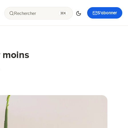
S'abonner
Rechercher
K
r moins