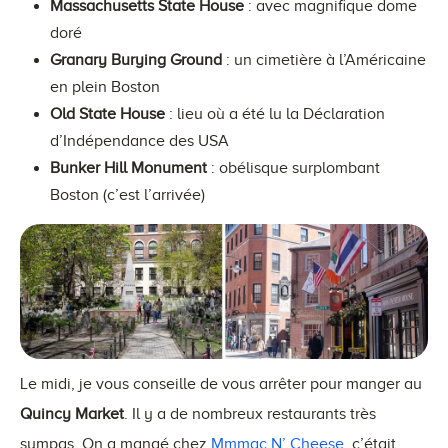
Massachusetts State House
: avec magnifique dome
doré
Granary Burying Ground
: un cimetière à l’Américaine
en plein Boston
Old State House
: lieu où a été lu la Déclaration
d’Indépendance des USA
Bunker Hill Monument
: obélisque surplombant
Boston (c’est l’arrivée)
Le midi, je vous conseille de vous arrêter pour manger au
Quincy Market
. Il y a de nombreux restaurants très
sympas. On a mangé chez
Mmmac N’ Cheese
, c’était