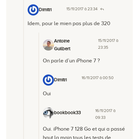
15/11/2017 à 23:34
Dimitri
Idem, pour le mien pas plus de 320
15/11/2017 à
Antoine
23:35
Guilbert
On parle d’un iPhone 7 ?
16/11/2017 à 00:50
Dimitri
Oui
16/11/2017 à
bookbook33
09:33
Oui. iPhone 7 128 Go et qui a passé
haut la main tous les tests de