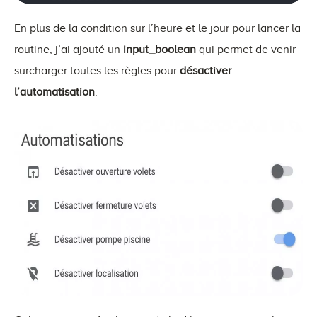
weekday
:
En plus de la condition sur l’heure et le jour pour lancer la
-
 mon

-
 tue

routine, j’ai ajouté un
input_boolean
qui permet de venir
-
 wed

surcharger toutes les règles pour
désactiver
-
 thu

-
 fri

l’automatisation
.
action
:
-
service
:
 switch.turn_on

entity_id
:
 switch.tp_link 
#Changer selon 
-
delay
:
00
:
30
:
00
-
service
:
 switch.turn_off

entity_id
:
 switch.tp_link 
#Changer selon 