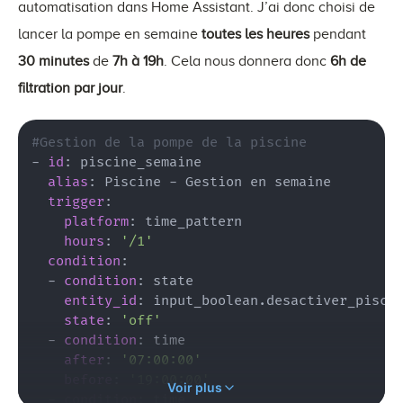
automatisation dans Home Assistant. J’ai donc choisi de
lancer la pompe en semaine
toutes les heures
pendant
30 minutes
de
7h à 19h
. Cela nous donnera donc
6h de
filtration par jour
.
#Gestion de la pompe de la piscine
-
id
:
 piscine_semaine

alias
:
 Piscine - Gestion en semaine

trigger
:
platform
:
 time_pattern

hours
:
'/1'
condition
:
-
condition
:
 state

entity_id
:
 input_boolean.desactiver_piscin
state
:
'off'
-
condition
:
 time

after
:
'07:00:00'
before
:
'19:00:00'
Voir plus
-
condition
:
 time
