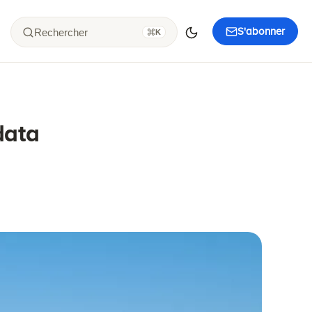
S'abonner
Rechercher
K
data