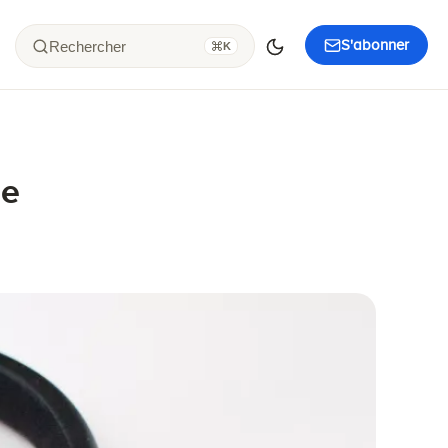
S'abonner
Rechercher
K
ue