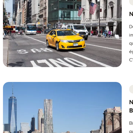
N
D
i
q
é
C
N
B
B
q