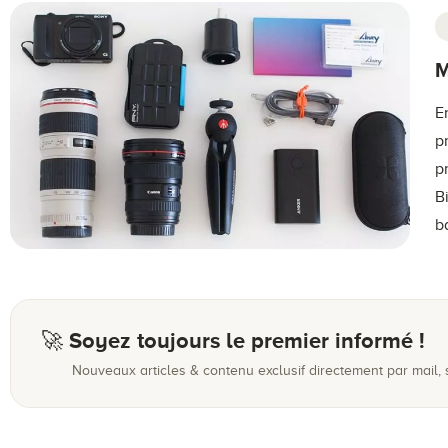
M
E
p
p
B
b
🚀 Soyez toujours le premier informé !
Nouveaux articles & contenu exclusif directement par mail,