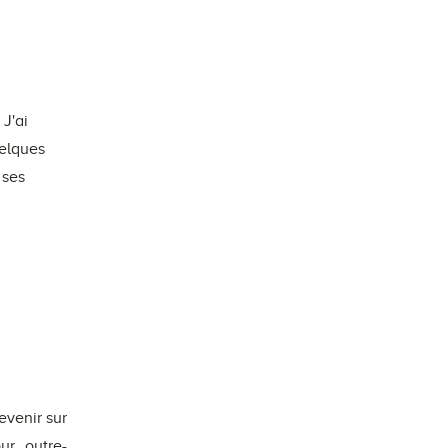
 J'ai
uelques
 ses
evenir sur
ur outre-