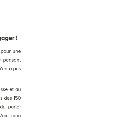
yager !
t pour une
en pensant
'en a pris
asse et au
rs des 150
du parler
 Voici mon