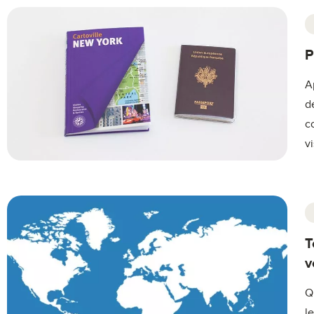
P
A
d
c
v
T
v
Q
l