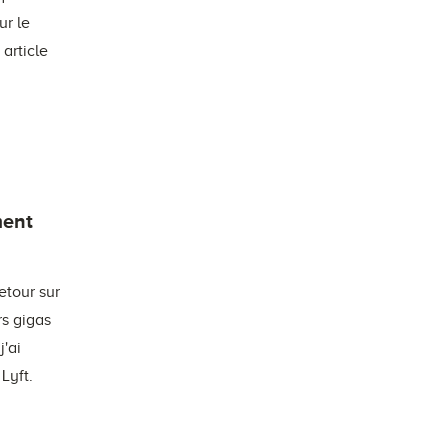
ur le
article
ment
etour sur
rs gigas
j'ai
Lyft.