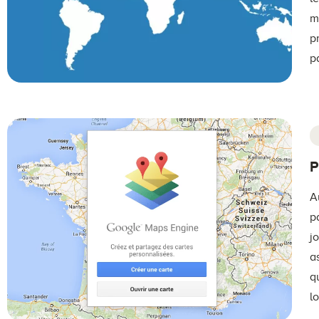
m
p
pa
P
A
p
j
a
q
l