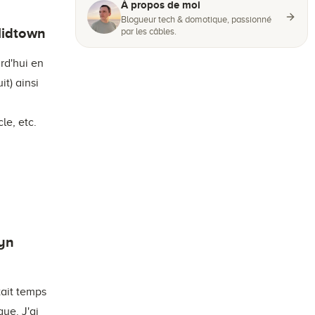
À propos de moi
Blogueur tech & domotique, passionné
Midtown
par les câbles.
rd'hui en
it) ainsi
le, etc.
lyn
tait temps
ue. J'ai