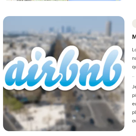
M
L
n
q
.
J
p
e
p
a