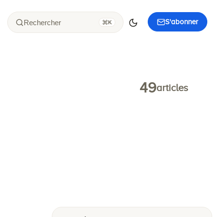
S'abonner
Rechercher
K
49
articles