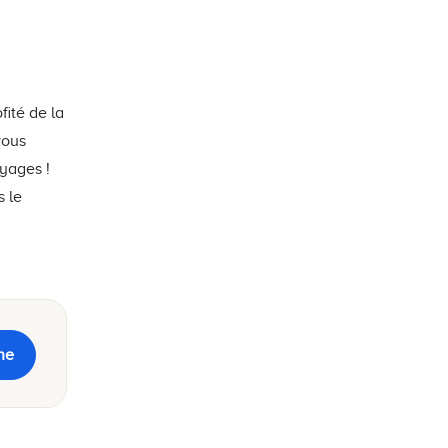
ité de la
vous
yages !
s le
ne