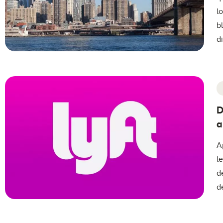
l
b
d
D
a
A
l
d
d