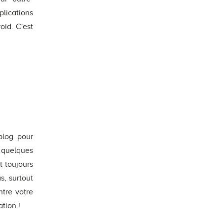
plications
oid. C'est
blog pour
 quelques
t toujours
s, surtout
ntre votre
ation !