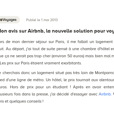
Voyages
Publié le 1 mai 2013
on avis sur Airbnb, la nouvelle solution pour vo
ors de mon dernier séjour sur Paris, il me fallait un logemen
uit. Au départ, j'ai tout de suite pensé à une chambre d'hôtel 
ue ça ne serait pas trop cher (environ 50 euros) mais bien mal m
. Les prix sur Paris étaient vraiment exorbitants.
e cherchais donc un logement situé pas très loin de Montparn
ied d'une ligne de métro. Un hôtel, le prix tournait aux alentou
uros. Hors de prix pour un étudiant ! Après en avoir enten
lusieurs fois dans la presse, j'ai décidé d'essayer avec
Airbnb
.
vis et quelques conseils !